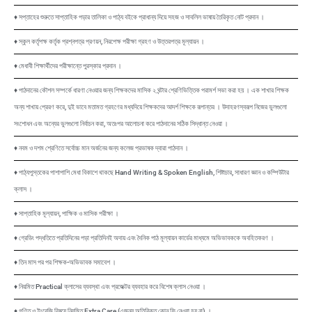
♦ সপ্তাহের শুরুতে সাপ্তাহিক পড়ার তালিকা ও পাঠ্য বইকে প্রাধান্য দিয়ে সহজ ও সাবলিল ভাষায় তৈরিকৃত নোট প্রদান ।
♦ স্কুল কর্তৃপক্ষ কর্তৃক প্রশ্নপত্র প্রণয়ন, নিরপেক্ষ পরীক্ষা গ্রহণ ও উত্তরপত্র মূল্যায়ন ।
♦ মেধাবী শিক্ষার্থীদের পরীক্ষান্তে পুরস্কার প্রদান ।
♦ পাঠদানের কৌশল সম্পর্কে ধারণা নেওয়ার জন্য শিক্ষকদের মাসিক ২ ঘন্টার শ্রেণিভিত্তিক পরামর্শ সভা করা হয় । এক শাখার শিক্ষক
অন্য শাখায় প্রেরণ করে, দুই ভাবে মতামত গ্রহণের মধ্যদিয়ে শিক্ষকদের আদর্শ শিক্ষকে রূপান্তর । উদাহরণস্বরূপ নিজের ভুলগুলো
সংশোধন এবং অন্যের ভুলগুলো নির্বাচন করা, অতঃপর আলোচনা করে পাঠদানের সঠিক সিদ্ধান্ত নেওয়া ।
♦ নবম ও দশম শ্রেণিতে সর্বোচ্চ মান অর্জনের জন্য কলেজ প্রভাষক দ্বারা পাঠদান ।
♦ পাঠ্যপুস্তকের পাশাপাশি মেধা বিকাশে থাকছে Hand Writing & Spoken English, শিষ্টাচার, সাধারণ জ্ঞান ও কম্পিউটার
ক্লাস ।
♦ সাপ্তাহিক মূল্যায়ন, পাক্ষিক ও মাসিক পরীক্ষা ।
♦ গ্রেডিং পদ্ধতিতে প্রতিদিনের পড়া প্রতিদিনই অদায় এবং দৈনিক পাঠ মূল্যায়ন কার্ডের মাধ্যমে অভিভাবককে অবহিতকরণ ।
♦ তিন মাস পর পর শিক্ষক-অভিভাবক সমাবেশ ।
♦ নিয়মিত Practical ক্লাসের ব্যবস্থা এবং প্রজেক্টর ব্যবহার করে বিশেষ ক্লাস নেওয়া ।
♦ গণিত ও ইংরেজি বিষয়ে নিয়মিত Extra Care (এজন্য অতিরিক্ত কোন ফি নেওয়া হয় না) ।