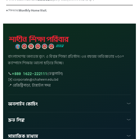
♦ শিক্ষকদের Monthly Home Visit.
বাংলাদেশের অন্যতম বৃহৎ ও বিশ্বস্ত শিক্ষা প্রতিষ্ঠান। ৩৪ বছরের অভিজ্ঞতায় ১৫০+
ক্যাম্পাসে শিক্ষার আলো ছড়িয়ে দিচ্ছে।
📞
(হেল্পলাইন)
+880 1622-222111
✉️ corporate@shaheen.edu.bd
📍 রেজিস্ট্রিপাড়া, টাঙ্গাইল সদর
অনলাইন কোচিং
💻 ভর্তি হোন
দ্রুত লিঙ্ক
🏆 ফলাফল
📚 অফলাইন কোচিং
🏠 হোম
✉️ ইমেইল
সামাজিক মাধ্যম
📍 শাখাসমূহ