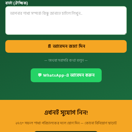
বার্তা (ঐচ্ছিক)
📄 আবেদন জমা দিন
— অথবা সরাসরি কথা বলুন —
💬 WhatsApp-এ আবেদন করুন
এখনই সুযোগ নিন!
২৭৫+ সফল শাখা পরিচালকের দলে যোগ দিন — কোনো বিনিয়োগ ছাড়াই