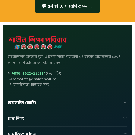
💬 এখনই যোগাযোগ করুন →
বাংলাদেশের অন্যতম বৃহৎ ও বিশ্বস্ত শিক্ষা প্রতিষ্ঠান। ৩৪ বছরের অভিজ্ঞতায় ১৫০+
ক্যাম্পাসে শিক্ষার আলো ছড়িয়ে দিচ্ছে।
📞
(হেল্পলাইন)
+880 1622-222111
✉️ corporate@shaheen.edu.bd
📍 রেজিস্ট্রিপাড়া, টাঙ্গাইল সদর
অনলাইন কোচিং
💻 ভর্তি হোন
দ্রুত লিঙ্ক
🏆 ফলাফল
📚 অফলাইন কোচিং
🏠 হোম
✉️ ইমেইল
সামাজিক মাধ্যম