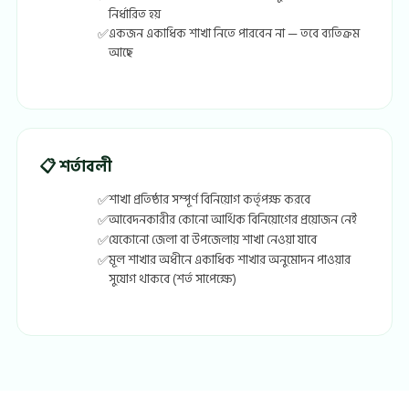
নির্ধারিত হয়
একজন একাধিক শাখা নিতে পারবেন না — তবে ব্যতিক্রম
আছে
📋 শর্তাবলী
শাখা প্রতিষ্ঠার সম্পূর্ণ বিনিয়োগ কর্তৃপক্ষ করবে
আবেদনকারীর কোনো আর্থিক বিনিয়োগের প্রয়োজন নেই
যেকোনো জেলা বা উপজেলায় শাখা নেওয়া যাবে
মূল শাখার অধীনে একাধিক শাখার অনুমোদন পাওয়ার
সুযোগ থাকবে (শর্ত সাপেক্ষে)