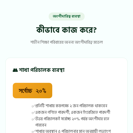
অংশীদারিত্ব ব্যবস্থা
কীভাবে কাজ করে?
শাহীন শিক্ষা পরিবারের অনন্য অংশীদারিত্ব মডেল
👥 শাখা পরিচালক ব্যবস্থা
সর্বোচ্চ ২০%
প্রতিটি শাখায় কমপক্ষে ২ জন পরিচালক থাকবেন
একজন গণিতে পারদর্শী, একজন ইংরেজিতে পারদর্শী
উভয় পরিচালকই সর্বোচ্চ ২০% পর্যন্ত অংশীদার হতে
পারবেন
শাখার অবস্থান ও পরিচালনার মান অনুযায়ী লভ্যাংশ