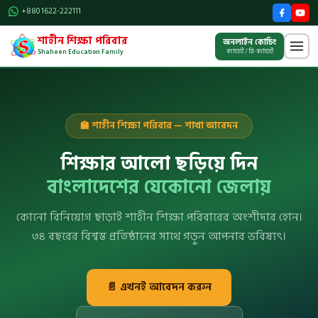
Skip
+880 1622-222111
to
শাহীন শিক্ষা পরিবার
content
অনলাইন কোচিং
ক্যাডেট / প্রি-ক্যাডেট
Shaheen Education Family
🏫 শাহীন শিক্ষা পরিবার — শাখা আবেদন
শিক্ষার আলো ছড়িয়ে দিন
বাংলাদেশের যেকোনো জেলায়
কোনো বিনিয়োগ ছাড়াই শাহীন শিক্ষা পরিবারের অংশীদার হোন।
৩৪ বছরের বিশ্বস্ত প্রতিষ্ঠানের সাথে গড়ুন আপনার ভবিষ্যৎ।
📄 এখনই আবেদন করুন