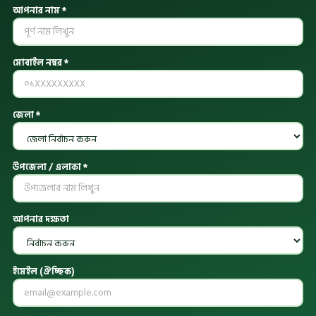
আপনার নাম *
মোবাইল নম্বর *
জেলা *
উপজেলা / এলাকা *
আপনার দক্ষতা
ইমেইল (ঐচ্ছিক)