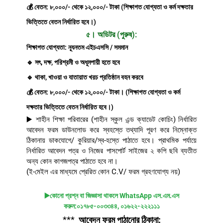
💰 বেতন: ৮,০০০/- থেকে ১২,০০০/- টাকা (শিক্ষাগত যোগ্যতা ও কর্ম দক্ষতার
ভিত্তিতে বেতন নির্ধারিত হবে।)
৫। অডিটর (পুরুষ):
শিক্ষাগত যোগ্যতা: ন্যূনতম এইচএসসি / সমমান
🔹 সৎ, দক্ষ, পরিশ্রমী ও অধূমপায়ী হতে হবে
🔹 থাকা, খাওয়া ও যাতায়াত খরচ প্রতিষ্ঠান বহন করবে
💰 বেতন: ৮,০০০/- থেকে ১২,০০০/- টাকা। (শিক্ষাগত যোগ্যতা ও কর্ম
দক্ষতার ভিত্তিতে বেতন নির্ধারিত হবে।)
▶️ শাহীন শিক্ষা পরিবারের (শাহীন স্কুল এন্ড ক্যাডেট কোচিং) নির্ধারিত
আবেদন ফরম ডাউনলোড করে স্বহস্তে তথ্যাদি পূরণ করে নিম্নোক্ত
ঠিকানায় ডাকযোগে/ কুরিয়ার/স্ব-হস্তে পাঠাতে হবে। প্রাথমিক পর্যায়ে
নির্ধারিত আবেদন পত্র ও নিজের পাসপোর্ট সাইজের ২ কপি ছবি ব্যতীত
অন্য কোন কাগজপত্র পাঠাতে হবে না।
(ই-মেইল এর মাধ্যমে প্রেরিত কোন C.V/ ফরম গ্রহণযোগ্য নয়)
▶️কোনো প্রশ্ন বা জিজ্ঞাসা থাকলে WhatsApp এস.এম.এস
করুন:০১৭৮৫-০০৩৩৪৪, ০১৬২২-২২২১১১
***
আবেদন ফরম পাঠানোর ঠিকানা: