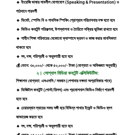
🔹 ইংরেজি ভাষায় সাবলীল যোগাযোগ (Speaking & Presentation) ও
পাঠদানে পারদর্শী
🔹 ডিবেট, স্পেলিং বি ও পাবলিক স্পিকিং প্রোগ্রাম পরিচালনায় দক্ষ হতে হবে
🔹 ভিডিও কনটেন্ট পরিকল্পনা, উপস্থাপনা ও তৈরিতে সক্রিয় ভূমিকা রাখতে হবে
🔹 শাহীন শিক্ষা পরিবারের যেকোনো ক্যাম্পাসে ভ্রমণ ও কাজ করার মানসিকতা
থাকতে হবে
🔹 সৎ, দক্ষ, পরিশ্রমী ও অধূমপায়ী হতে হবে
💰 বেতন: ৩০,০০০/- থেকে ৫০,০০০/- টাকা (যোগ্যতা ও অভিজ্ঞতা অনুযায়ী)
২। সোশ্যাল মিডিয়া কনটেন্ট এক্সিকিউটিভ:
শিক্ষাগত যোগ্যতা: এসএসসি / সমমান (পেশাদার দক্ষতা অগ্রাধিকার পাবে)
🔹 ডিজিটাল কনটেন্ট (পোস্ট/রিলস) এবং প্রমোশনাল ভিডিও নির্মাণে পারদর্শী
হতে হবে
🔹 চেয়ারম্যান স্যারের সফর সঙ্গী হয়ে বিভিন্ন শাখার ইভেন্ট ও ভিডিও ব্লগ
কাভারেজ করতে হবে
🔹 সৎ, দক্ষ, পরিশ্রমী ও অধূমপায়ী হতে হবে