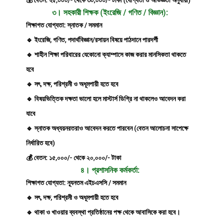
💰 বেতন: ২৫,০০০/- থেকে ৩০,০০০/- টাকা (যোগ্যতা ও অভিজ্ঞতা অনুযায়ী)
৩। সহকারী শিক্ষক (ইংরেজি / গণিত / বিজ্ঞান):
শিক্ষাগত যোগ্যতা: স্নাতক / সমমান
🔹 ইংরেজি, গণিত, পদার্থবিজ্ঞান/রসায়ন বিষয়ে পাঠদানে পারদর্শী
🔹 শাহীন শিক্ষা পরিবারের যেকোনো ক্যাম্পাসে কাজ করার মানসিকতা থাকতে
হবে
🔹 সৎ, দক্ষ, পরিশ্রমী ও অধূমপায়ী হতে হবে
🔹 বিষয়ভিত্তিক দক্ষতা ভালো হলে মাস্টার্স ডিগ্রি না থাকলেও আবেদন করা
যাবে
🔹 স্নাতক অধ্যয়নরতরাও আবেদন করতে পারবেন (বেতন আলোচনা সাপেক্ষে
নির্ধারিত হবে)
💰 বেতন: ১৫,০০০/- থেকে ২০,০০০/- টাকা
৪। প্রশাসনিক কর্মকর্তা:
শিক্ষাগত যোগ্যতা: ন্যূনতম এইচএসসি / সমমান
🔹 সৎ, দক্ষ, পরিশ্রমী ও অধূমপায়ী হতে হবে
🔹 থাকা ও খাওয়ার ব্যবস্থা প্রতিষ্ঠানের পক্ষ থেকে আবাসিকে করা হবে।