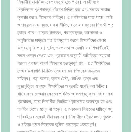
শিক্ষার্থীরা মানসিকভাবে প্রস্তুত হতে পারে। একই সঙ্গে
শ্রেণিকক্ষে শৃঙ্খলাবদ্ধ পরিবেশ নিশ্চিত করা এবং সময়ের সর্বোচ্চ
ব্যবহার করাও শিক্ষকের দায়িত্ব। 👉পাঠদানের সময় সহজ, স্পষ্ট
ও প্রাঞ্জল ভাষা ব্যবহার করা উচিত, যাতে সব স্তরের শিক্ষার্থী পাঠ
বুঝতে পারে। বাস্তব উদাহরণ, প্রশ্নোত্তর, আলোচনা ও
অনুশীলনের মাধ্যমে পাঠ উপস্থাপন করলে শিক্ষার্থীদের শেখার
আগ্রহ বৃদ্ধি পায়। দুর্বল, গড়পড়তা ও মেধাবী সব শিক্ষার্থীকেই
সমান গুরুত্ব দেওয়া এবং প্রয়োজন অনুযায়ী অতিরিক্ত সহায়তা
প্রদান একজন আদর্শ শিক্ষকের গুরুত্বপূর্ণ গুণ। 👉শিক্ষার্থীদের
শেখার অগ্রগতি নিয়মিত মূল্যায়ন করা শিক্ষকের অন্যতম
দায়িত্ব। পড়া আদায়, ক্লাস টেস্ট, মৌখিক প্রশ্ন এবং
পুনরাবৃত্তির মাধ্যমে শিক্ষার্থীদের অগ্রগতি যাচাই করা উচিত।
বাড়ির কাজ দেওয়ার ক্ষেত্রে পরিমিত ও ফলপ্রসূ কাজ নির্ধারণ করা
প্রয়োজন, যাতে শিক্ষার্থীরা নিয়মিত পড়াশোনায় অভ্যস্ত হয় এবং
মানসিক চাপের মধ্যে না পড়ে। 👉একজন শিক্ষকের দায়িত্ব শুধু
পাঠ্যবইয়ের মধ্যেই সীমাবদ্ধ নয়। শিক্ষার্থীদের নৈতিকতা, শৃঙ্খলা
ও চরিত্র গঠনে শিক্ষকের ভূমিকা অত্যন্ত গুরুত্বপূর্ণ।
সময়ানুবর্তিতা, পরিচ্ছন্নতা, শালীন আচরণ, সততা ও দায়িত্ববোধ