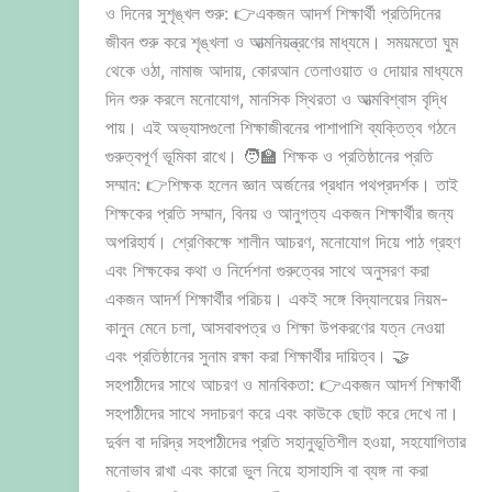
ও দিনের সুশৃঙ্খল শুরু: 👉একজন আদর্শ শিক্ষার্থী প্রতিদিনের
জীবন শুরু করে শৃঙ্খলা ও আত্মনিয়ন্ত্রণের মাধ্যমে। সময়মতো ঘুম
থেকে ওঠা, নামাজ আদায়, কোরআন তেলাওয়াত ও দোয়ার মাধ্যমে
দিন শুরু করলে মনোযোগ, মানসিক স্থিরতা ও আত্মবিশ্বাস বৃদ্ধি
পায়। এই অভ্যাসগুলো শিক্ষাজীবনের পাশাপাশি ব্যক্তিত্ব গঠনে
গুরুত্বপূর্ণ ভূমিকা রাখে। 🧑‍🏫 শিক্ষক ও প্রতিষ্ঠানের প্রতি
সম্মান: 👉শিক্ষক হলেন জ্ঞান অর্জনের প্রধান পথপ্রদর্শক। তাই
শিক্ষকের প্রতি সম্মান, বিনয় ও আনুগত্য একজন শিক্ষার্থীর জন্য
অপরিহার্য। শ্রেণিকক্ষে শালীন আচরণ, মনোযোগ দিয়ে পাঠ গ্রহণ
এবং শিক্ষকের কথা ও নির্দেশনা গুরুত্বের সাথে অনুসরণ করা
একজন আদর্শ শিক্ষার্থীর পরিচয়। একই সঙ্গে বিদ্যালয়ের নিয়ম-
কানুন মেনে চলা, আসবাবপত্র ও শিক্ষা উপকরণের যত্ন নেওয়া
এবং প্রতিষ্ঠানের সুনাম রক্ষা করা শিক্ষার্থীর দায়িত্ব। 🤝
সহপাঠীদের সাথে আচরণ ও মানবিকতা: 👉একজন আদর্শ শিক্ষার্থী
সহপাঠীদের সাথে সদাচরণ করে এবং কাউকে ছোট করে দেখে না।
দুর্বল বা দরিদ্র সহপাঠীদের প্রতি সহানুভূতিশীল হওয়া, সহযোগিতার
মনোভাব রাখা এবং কারো ভুল নিয়ে হাসাহাসি বা ব্যঙ্গ না করা