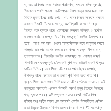
না, বরং তা নির্ভর করে নিয়মিত পড়াশোনা, সময়ের সঠিক ব্যবহার,
শিক্ষকদের প্রতি শ্রদ্ধা, প্রতিষ্ঠানের নিয়ম-কানুন মেনে চলা এবং
নৈতিক মূল্যবোধের চর্চার ওপর। এই সকল বিষয়ে সচেতন থাকলে
একজন শিক্ষার্থী নিজেকে যোগ্য, আত্মবিশ্বাসী ও আদর্শ মানুষ
হিসেবে গড়ে তুলতে পারে।তোমাদের উজ্জ্বল ভবিষ্যৎ ও সর্বোচ্চ
সাফল্য অর্জনের লক্ষ্যে নিচে কিছু গুরুত্বপূর্ণ করণীয় উল্লেখ করা
হলো। আশা করা যায়, এগুলো আন্তরিকতার সঙ্গে অনুসরণ করলে
আল্লাহ তায়ালার অশেষ রহমতে তোমাদের সাফল্য নিশ্চিত হবে,
ইনশাআল্লাহ। শিক্ষার্থীর করণীয় কাজসমূহঃ 🌱 একজন আদর্শ
শিক্ষার্থী কেন গুরুত্বপূর্ণ: 👉একটি সুশিক্ষিত জাতিই একটি উন্নত
জাতির ভিত্তি। তবে শিক্ষা যদি কেবল পাঠ্যবইয়ের মধ্যেই
সীমাবদ্ধ থাকে, তাহলে তা কখনোই পূর্ণ শিক্ষা হতে পারে না।
প্রকৃত শিক্ষা হলো জ্ঞান, নৈতিকতা ও চরিত্র গঠনের সমন্বয়। এই
সমন্বয়ের মাধ্যমেই একজন শিক্ষার্থী আদর্শ মানুষ হিসেবে নিজেকে
গড়ে তুলতে পারে। এই লক্ষ্যকে সামনে রেখেই শাহীন শিক্ষা
পরিবার তথা শাহীন স্কুল এন্ড ক্যাডেট কোচিং শিক্ষার্থীদের নৈতিক
ও চারিত্রিক উন্নয়নে বিশেষ গুরুত্ব দিয়ে থাকে। ⏰ আত্মশুদ্ধি