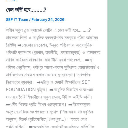
কেন ভর্তি হবে………?
SEF IT Team
/
February 24, 2026
শাহীন স্কুল এন্ড ক্যাডেট কোচিং এ কেন ভর্তি হবে………?
মানসম্মত শিক্ষা ও আধুনিক ব্যবস্থাপনার সমন্বয়ে গঠিত আমাদের
বৈশিষ্ট্য ➡️চমৎকার লোকেশন, উন্নত পরিবেশ ও অত্যাধুনিক
পরিপাটি ক্যাম্পাস (ধূমপান, রাজনীতি, কোলাহলমুক্ত) ও পাঠদানসহ
সার্বিক কার্যক্রম সার্বক্ষণিক সিসি টিভি দ্বারা পর্যবেক্ষণ… ➡️সু-
পরিসর শ্রেণিকক্ষ, পর্যাপ্ত আলো-বাতাস সুবিধাসহ হোয়াইটবোর্ড ও
মার্কারপেনের মাধ্যমে ক্লাস নেওয়ার সু-ব্যবস্থা। সার্বক্ষণিক
নিরাপত্তা ব্যবস্থা। ➡️দরিদ্র ও মেধাবী শিক্ষার্থীদের SEF
FOUNDATION বৃত্তি। ➡️আধুনিক ডিজাইন ও রং-এর
সমন্বয়ে তৈরি শিক্ষার্থীদের স্কুল ড্রেস, টাই ও আইডি কার্ড।
➡️ধর্মীয় শিক্ষার প্রতি বিশেষ গুরুত্বারোপ। ➡️বিনোদনমূলক
অনুষ্ঠানে সক্রিয় অংশগ্রহণের সুযোগ (শিক্ষাসফর, সাংস্কৃতিক
অনুষ্ঠান, বিতর্ক প্রতিযোগিতা, খেলাধুলা…)। হাতের লেখা
প্রতিযোগিতা। ➡️অত্যাধুনিক জেনারেটরের মাধ্যমে সার্বক্ষণিক