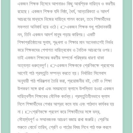
একজন শিক্ষক হিসেবে আপনারও কিছু আবশ্যিক দায়িত্ব ও করণীয়
রয়েছে। একজন শিক্ষক যদি নিষ্ঠা, ধৈর্য, আন্তরিকতা ও আদর্শ
আচরণের মাধ্যমে নিজের দায়িত্ব পালন করেন, তবে শিক্ষার্থীদের
সফলতা অনিবার্য হয়ে ওঠে। 👉একজন শিক্ষক শুধু পাঠদানকারী
নন, তিনি একজন আদর্শ মানুষ গড়ার কারিগর। একটি
শিক্ষাপ্রতিষ্ঠানের সুনাম, শৃঙ্খলা ও শিক্ষার মান অনেকাংশেই নির্ভর
করে শিক্ষকদের পেশাগত দায়িত্ববোধ ও নৈতিক আচরণের ওপর।
তাই একজন শিক্ষকের করণীয় সম্পর্কে পরিষ্কার ধারণা থাকা
অত্যন্ত গুরুত্বপূর্ণ। 👉একজন শিক্ষককে শ্রেণিকক্ষে প্রবেশের
আগেই পাঠ প্রস্তুতি সম্পন্ন করতে হয়। নির্ধারিত সিলেবাস
অনুযায়ী পাঠ পরিকল্পনা তৈরি করা, প্রয়োজনীয় বই, নোট ও শিক্ষা
উপকরণ সঙ্গে রাখা এবং সময়মতো ক্লাসে উপস্থিত হওয়া একজন
দায়িত্বশীল শিক্ষকের মৌলিক কর্তব্য। প্রস্তুতিহীনভাবে ক্লাস
নিলে শিক্ষার্থীদের শেখার আগ্রহ কমে যায় এবং পাঠদান কার্যকর হয়
না। 👉শ্রেণিকক্ষে প্রবেশ করে শিক্ষার্থীদের সঙ্গে ভদ্র,
সৌহার্দ্যপূর্ণ ও সম্মানজনক আচরণ বজায় রাখা জরুরি। শ্রেণির
শুরুতে বোর্ডে তারিখ, শ্রেণি ও পাঠের বিষয় লিখে পাঠ শুরু করলে