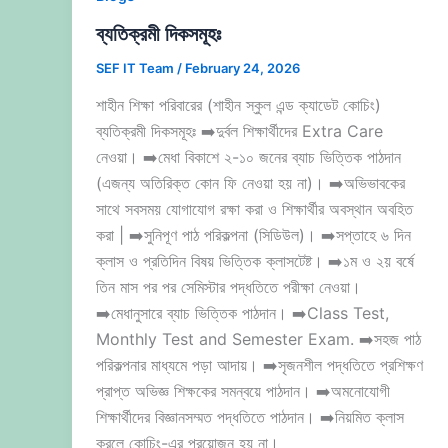
ব্যতিক্রমী দিকসমূহঃ
SEF IT Team
/
February 24, 2026
শাহীন শিক্ষা পরিবারের (শাহীন স্কুল এন্ড ক্যাডেট কোচিং)
ব্যতিক্রমী দিকসমূহঃ ➡️দুর্বল শিক্ষার্থীদের Extra Care
নেওয়া। ➡️মেধা বিকাশে ২-১০ জনের ব্যাচ ভিত্তিক পাঠদান
(এজন্য অতিরিক্ত কোন ফি নেওয়া হয় না)। ➡️অভিভাবকের
সাথে সবসময় যোগাযোগ রক্ষা করা ও শিক্ষার্থীর অবস্থান অবহিত
করা | ➡️সুনিপূণ পাঠ পরিকল্পনা (সিডিউল)। ➡️সপ্তাহে ৬ দিন
ক্লাস ও প্রতিদিন বিষয় ভিত্তিক ক্লাসটেষ্ট। ➡️১ম ও ২য় বর্ষে
তিন মাস পর পর সেমিস্টার পদ্ধতিতে পরীক্ষা নেওয়া।
➡️মেধানুসারে ব্যাচ ভিত্তিক পাঠদান। ➡️Class Test,
Monthly Test and Semester Exam. ➡️সহজ পাঠ
পরিকল্পনার মাধ্যমে পড়া আদায়। ➡️সৃজনশীল পদ্ধতিতে প্রশিক্ষণ
প্রাপ্ত অভিজ্ঞ শিক্ষকের সমন্বয়ে পাঠদান। ➡️অমনোযোগী
শিক্ষার্থীদের বিজ্ঞানসম্মত পদ্ধতিতে পাঠদান। ➡️নিয়মিত ক্লাস
করলে কোচিং-এর প্রয়োজন হয় না।