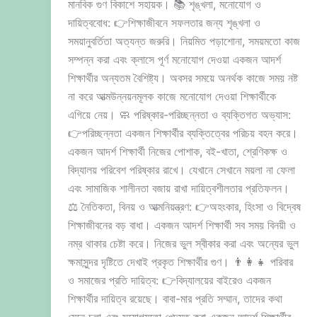
মানবিক গুণ বিকাশে সহায়ক। 📚 শৃঙ্খলা, মনোযোগ ও
দায়িত্ববোধ: 👉শিক্ষাজীবনে সফলতার জন্য শৃঙ্খলা ও
সময়ানুবর্তিতা অত্যন্ত জরুরি। নিয়মিত পড়াশোনা, সময়মতো কাজ
সম্পন্ন করা এবং ক্লাসে পূর্ণ মনোযোগ দেওয়া একজন আদর্শ
শিক্ষার্থীর অন্যতম বৈশিষ্ট্য। অবসর সময়ে অনর্থক কাজে সময় নষ্ট
না করে আত্মউন্নয়নমূলক কাজে মনোযোগ দেওয়া শিক্ষার্থীকে
এগিয়ে নেয়। 🧼 পরিষ্কার-পরিচ্ছন্নতা ও ব্যক্তিগত অভ্যাস:
👉পরিচ্ছন্নতা একজন শিক্ষার্থীর ব্যক্তিত্বের পরিচয় বহন করে।
একজন আদর্শ শিক্ষার্থী নিজের পোশাক, বই-খাতা, শ্রেণিকক্ষ ও
বিদ্যালয় পরিবেশ পরিষ্কার রাখে। যেখানে সেখানে ময়লা না ফেলা
এবং সামাজিক শালীনতা বজায় রাখা দায়িত্বশীলতার প্রতিফলন।
⚖️ নৈতিকতা, বিনয় ও আত্মনিয়ন্ত্রণ: 👉অহংকার, হিংসা ও বিদ্বেষ
শিক্ষাজীবনের বড় বাধা। একজন আদর্শ শিক্ষার্থী সব সময় বিনয়ী ও
নম্র থাকার চেষ্টা করে। নিজের ভুল স্বীকার করা এবং অন্যের ভুল
ক্ষমাসুন্দর দৃষ্টিতে দেখাই প্রকৃত শিক্ষার্থীর গুণ। 👨‍👩‍👧 পরিবার
ও সমাজের প্রতি দায়িত্ব: 👉বিদ্যালয়ের বাইরেও একজন
শিক্ষার্থীর দায়িত্ব রয়েছে। বাবা-মার প্রতি সম্মান, তাদের কথা
মেনে চলা এবং সুযোগমতো খেদমত করা একজন আদর্শ শিক্ষার্থীর