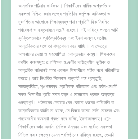
আন্তরিক পাঠদান কার্যক্রম। শিক্ষার্থীদের সার্বিক অগ্রগতি ও
সফলতা নিশ্চিত করার লক্ষ্যে প্রতিষ্ঠান কর্তৃপক্ষ অভিজ্ঞতা ও
দূরদর্শিতার আলোকে শিক্ষাব্যবস্থাপনার প্রতিটি দিক নিয়মিত
পর্যবেক্ষণ ও বাস্তবায়নে সচেষ্ট রয়েছে। এই দায়িত্ব পালনে আমি
ব্যক্তিগতভাবে প্রতিশ্রুতিবদ্ধ এবং ইনশাআল্লাহ সর্বোচ্চ
আন্তরিকতার সঙ্গে তা বাস্তবায়ন করে যাচ্ছি। এ ক্ষেত্রে
আপনাদের দোয়া ও সহযোগিতা একান্তভাবে কাম্য। শিক্ষকদের
করণীয় কাজসমূহঃ 👉শিক্ষক মণ্ডলীর দায়িত্বশীল ভূমিকা ও
আন্তরিক পাঠদানই পারে একজন শিক্ষার্থীকে সঠিক পথে পরিচালিত
করতে। তাই নির্ধারিত সিলেবাস অনুযায়ী পাঠ প্রস্তুতি,
সময়ানুবর্তিতা, শৃঙ্খলাবদ্ধ শ্রেণিকক্ষ পরিচালনা এবং দুর্বল-মেধাবী
সকল শিক্ষার্থীর প্রতি সমান যত্ন ও মনোযোগ প্রদান অত্যন্ত
গুরুত্বপূর্ণ। পাঠদানের ক্ষেত্রে যেন কোনো ধরনের গাফিলতি বা
আন্তরিকতার ঘাটতি না থাকে, সে বিষয়ে আমরা সর্বদা সচেতন এবং
প্রয়োজনীয় ব্যবস্থা গ্রহণ করে যাচ্ছি, ইনশাআল্লাহ। 👉
শিক্ষার্থীদের জ্ঞান অর্জন, নৈতিক উন্নয়ন এবং সর্বোচ্চ সফলতা
নিশ্চিত করার ক্ষেত্রে যেমন প্রতিষ্ঠানের দায়িত্ব রয়েছে, তেমনি