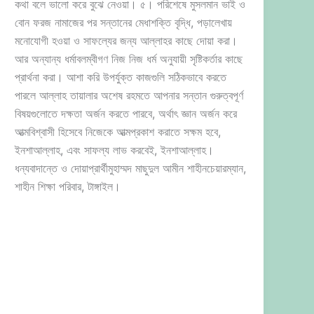
কথা বলে ভালো করে বুঝে নেওয়া। ৫। পরিশেষে মুসলমান ভাই ও
বোন ফরজ নামাজের পর সন্তানের মেধাশক্তি বৃদ্ধি, পড়ালেখায়
মনোযোগী হওয়া ও সাফল্যের জন্য আল্লাহর কাছে দোয়া করা।
আর অন্যান্য ধর্মাবলম্বীগণ নিজ নিজ ধর্ম অনুযায়ী সৃষ্টিকর্তার কাছে
প্রার্থনা করা। আশা করি উপর্যুক্ত কাজগুলি সঠিকভাবে করতে
পারলে আল্লাহ তায়ালার অশেষ রহমতে আপনার সন্তান গুরুত্বপূর্ণ
বিষয়গুলোতে দক্ষতা অর্জন করতে পারবে, অর্থাৎ জ্ঞান অর্জন করে
আত্মবিশ্বাসী হিসেবে নিজেকে আত্মপ্রকাশ করাতে সক্ষম হবে,
ইনশাআল্লাহ, এবং সাফল্য লাভ করবেই, ইনশাআল্লাহ।
ধন্যবাদান্তে ও দোয়াপ্রার্থীমুহাম্মদ মাছুদুল আমীন শাহীনচেয়ারম্যান,
শাহীন শিক্ষা পরিবার, টাঙ্গাইল।