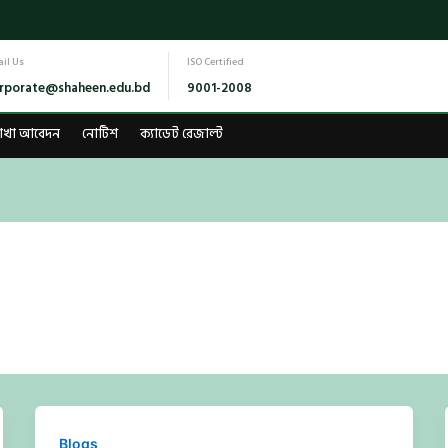
il Us
ISO Certified
rporate@shaheen.edu.bd
9001-2008
াখা আবেদন
নোটিশ
ক্যাডেট রেজাল্ট
Blogs