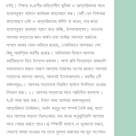
চাই)। শিক্ষক মণ্ডলীর দায়িত্বশীল ভূমিকা ও আন্তরিকতার সাথে
যথোপযুক্ত পাঠদান কার্যক্রম বাস্তবায়ন করা। সেটি যেন শিক্ষকরা
বাস্তবায়নে চেষ্টা ও আন্তরিকতার ঘাটতি না করেন, তার জন্য
যথোপযুক্ত ব্যবস্থা গ্রহণ করে যাচ্ছি, ইনশাআল্লাহ। অতঃপর
আপনার সন্তানের জ্ঞান অর্জন তথা সর্বোচ্চ সফলতা অর্জনের
লক্ষ্যে আমার যেমন দায়িত্ব রয়েছে, তেমনিভাবে আপনারও বেশ
কিছু আবশ্যিক করণীয় রয়েছে। অভিভাবক হিসাবে আপনার
করণীয়গুলো নিচে উল্লেখ করলাম। আশা রাখি নিম্নোক্ত কাজগুলি
যথাযথভাবে করতে পারলে আল্লাহ তায়ালার অশেষ রহমতে আপনার
সন্তানের সাফল্য আসবে, আসবেই ইনশাআল্লাহ। করণীয় ৫টি
কাজসমূহঃ১। আপনার সন্তানকে নিয়মিত ক্লাসে উপস্থিত হওয়ার
নিশ্চয়ন করা। ২। আপনার সন্তানের সাথে প্রতিদিন কমপক্ষে ১
ঘণ্টা সময় ব্যয় করা। উক্ত সময় আপনার কাজসমূহঃক)
আন্তরিকতা তৈরিকরণ, অর্থাৎ বন্ধুর মত সম্পর্ক তৈরি করা, যাতে
করে আপনার সন্তান নিঃসংকোচে তার মনের অনুভূতিগুলি আপনার
সাথে শেয়ার করতে পারে।খ) শিক্ষার্থী ক্লাসে যে ভুলগুলো করবে,
সেগুলো বাসায় যাওয়ার পর তাকে মুখস্থ করানোর পর ভুল সংশোধন