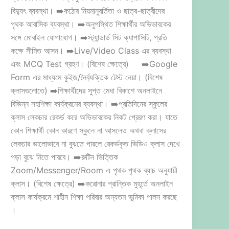
বিদ্যুৎ ব্যবস্থা। ➡️কঠোর নিয়মানুবর্তিতা ও ছাত্র-ছাত্রীদের
পৃথক আবাসিক ব্যবস্থা। ➡️অনুপস্থিত শিক্ষার্থীর অভিভাবকের
সঙ্গে মোবাইল যোগাযোগ। ➡️স্ট্যান্ডার্ড সিট ক্যাপাসিটি, প্রতি
কক্ষে সীমিত আসন। ➡️Live/Video Class এর ব্যবস্থা
এবং MCQ Test গ্রহণ। (বিশেষ ক্ষেত্রে) ➡️Google
Form এর মাধ্যমে কুইজ/নৈর্ব্যক্তিক টেস্ট নেয়া। (বিশেষ
ক্লাসগুলোতে) ➡️শিক্ষার্থীদের সুপ্ত মেধা বিকাশে অনলাইনে
বিভিন্ন সহশিক্ষা কার্যক্রমের ব্যবস্থা। ➡️প্রতিদিনের স্কুলের
ক্লাস লেকচার রেকর্ড করে অভিভাবকের নিকট প্রেরণ করা। যাতে
কোন শিক্ষার্থী কোন কারণে স্কুলে না আসলেও অথবা ক্লাসের
লেকচার ভালোভাবে না বুঝতে পারলে রেকর্ডকৃত ভিডিও ক্লাস দেখে
পড়া বুঝে নিতে পারবে। ➡️রুটিন ভিত্তিক
Zoom/Messenger/Room এ পৃথক পৃথক ব্যাচ অনুযায়ী
ক্লাস। (বিশেষ ক্ষেত্রে) ➡️করোনার প্রান্তিক মুহূর্তে অনলাইন
ক্লাস কার্যক্রমে শাহীন শিক্ষা পরিবার অন্যতম ভূমিকা পালন করছে
।