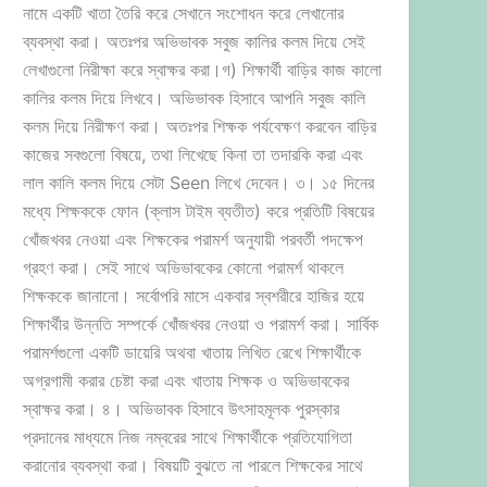
নামে একটি খাতা তৈরি করে সেখানে সংশোধন করে লেখানোর
ব্যবস্থা করা। অতঃপর অভিভাবক সবুজ কালির কলম দিয়ে সেই
লেখাগুলো নিরীক্ষা করে স্বাক্ষর করা।গ) শিক্ষার্থী বাড়ির কাজ কালো
কালির কলম দিয়ে লিখবে। অভিভাবক হিসাবে আপনি সবুজ কালি
কলম দিয়ে নিরীক্ষণ করা। অতঃপর শিক্ষক পর্যবেক্ষণ করবেন বাড়ির
কাজের সবগুলো বিষয়ে, তথা লিখেছে কিনা তা তদারকি করা এবং
লাল কালি কলম দিয়ে সেটা Seen লিখে দেবেন। ৩। ১৫ দিনের
মধ্যে শিক্ষককে ফোন (ক্লাস টাইম ব্যতীত) করে প্রতিটি বিষয়ের
খোঁজখবর নেওয়া এবং শিক্ষকের পরামর্শ অনুযায়ী পরবর্তী পদক্ষেপ
গ্রহণ করা। সেই সাথে অভিভাবকের কোনো পরামর্শ থাকলে
শিক্ষককে জানানো। সর্বোপরি মাসে একবার স্বশরীরে হাজির হয়ে
শিক্ষার্থীর উন্নতি সম্পর্কে খোঁজখবর নেওয়া ও পরামর্শ করা। সার্বিক
পরামর্শগুলো একটি ডায়েরি অথবা খাতায় লিখিত রেখে শিক্ষার্থীকে
অগ্রগামী করার চেষ্টা করা এবং খাতায় শিক্ষক ও অভিভাবকের
স্বাক্ষর করা। ৪। অভিভাবক হিসাবে উৎসাহমূলক পুরস্কার
প্রদানের মাধ্যমে নিজ নম্বরের সাথে শিক্ষার্থীকে প্রতিযোগিতা
করানোর ব্যবস্থা করা। বিষয়টি বুঝতে না পারলে শিক্ষকের সাথে