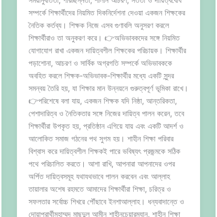
সম্পর্কে শিক্ষার্থীদের নিয়মিত দিকনির্দেশনা দেওয়া একজন শিক্ষকের
নৈতিক কর্তব্য। শিক্ষক নিজে এসব গুণাবলি অনুসরণ করলে
শিক্ষার্থীরাও তা অনুকরণ করে। 👉অভিভাবকদের সঙ্গে নিয়মিত
যোগাযোগ রাখা একজন দায়িত্বশীল শিক্ষকের পরিচায়ক। শিক্ষার্থীর
পড়াশোনা, আচরণ ও সার্বিক অগ্রগতি সম্পর্কে অভিভাবককে
অবহিত করলে শিক্ষক-অভিভাবক-শিক্ষার্থীর মধ্যে একটি সুন্দর
সমন্বয় তৈরি হয়, যা শিক্ষার মান উন্নয়নে গুরুত্বপূর্ণ ভূমিকা রাখে।
👉পরিশেষে বলা যায়, একজন শিক্ষক যদি নিষ্ঠা, আন্তরিকতা,
পেশাদারিত্ব ও নৈতিকতার সঙ্গে নিজের দায়িত্ব পালন করেন, তবে
শিক্ষার্থীরা উপকৃত হয়, প্রতিষ্ঠান এগিয়ে যায় এবং একটি আদর্শ ও
আলোকিত সমাজ গঠনের পথ সুগম হয়। শাহীন শিক্ষা পরিবার
বিশ্বাস করে দায়িত্বশীল শিক্ষকই পারে ভবিষ্যৎ প্রজন্মকে সঠিক
পথে পরিচালিত করতে। আশা রাখি, আপনারা আপনাদের ওপর
অর্পিত দায়িত্বসমূহ যথাযথভাবে পালন করবেন এবং আল্লাহ
তায়ালার অশেষ রহমতে আমাদের শিক্ষার্থীরা শিক্ষা, চরিত্র ও
সফলতার সর্বোচ্চ শিখরে পৌঁছাবে ইনশাআল্লাহ। ধন্যবাদান্তে ও
দোয়াপ্রার্থীমুহাম্মদ মাছুদুল আমীন শাহীনচেয়ারম্যান, শাহীন শিক্ষা